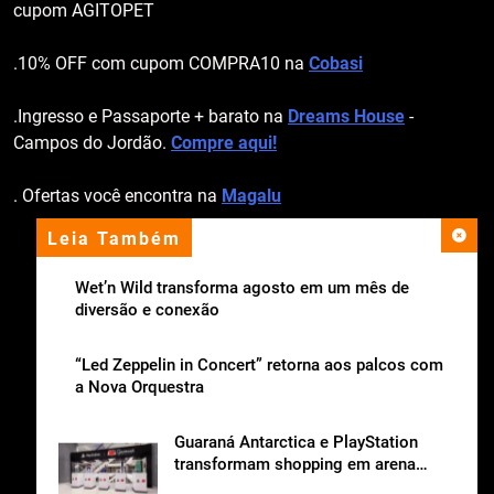
cupom AGITOPET
.10% OFF com cupom COMPRA10 na
Cobasi
.Ingresso e Passaporte + barato na
Dreams House
-
Campos do Jordão.
Compre aqui!
. Ofertas você encontra na
Magalu
Leia Também
apoio institucional
Wet’n Wild transforma agosto em um mês de
diversão e conexão
“Led Zeppelin in Concert” retorna aos palcos com
a Nova Orquestra
Guaraná Antarctica e PlayStation
transformam shopping em arena
gamer gratuita