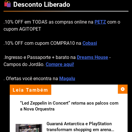
Desconto Liberado
.10% OFF em TODAS as compras online na
PETZ
com o
cupom AGITOPET
.10% OFF com cupom COMPRA10 na
Cobasi
.Ingresso e Passaporte + barato na
Dreams House
-
Campos do Jordão.
Compre aqui!
. Ofertas você encontra na
Magalu
Leia Também
apoio institucional
“Led Zeppelin in Concert” retorna aos palcos com
a Nova Orquestra
Guaraná Antarctica e PlayStation
transformam shopping em arena