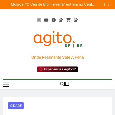
Skip
 o
Musical “O Céu de Bibi Ferreira” estreia no Centro
GWM ampli
ia
to
Cultural FIESP
content
AgitoSP
Onde Realmente Vale A Pena
Experiências AgitoSP
CIDADE