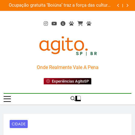
Skip
am
Ocupação gratuita ‘Boiúna’ traz a força das culturas
P
ta
to
amazônicas e arte
content
AgitoSP
Onde Realmente Vale A Pena
Experiências AgitoSP
CIDADE