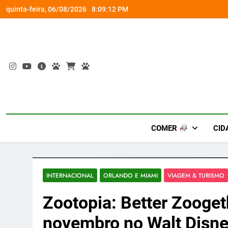
Skip
om a Nova Orquestra
Cobasi participa do GoldeN GatoFest 2
quinta-feira, 06/08/2026
8:09:12 PM
to
content
COMER
CID
INTERNACIONAL
ORLANDO E MIAMI
VIAGEM & TURISMO
Zootopia: Better Zooget
novembro no Walt Disne