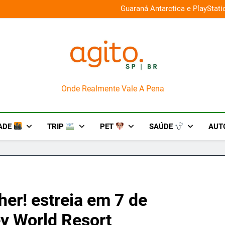
026 e oferece descontos de até 50%
Guaraná Antarctica e PlayStat
AgitoSP
Onde Realmente Vale A Pena
ADE
TRIP
PET
SAÚDE
AUT
her! estreia em 7 de
y World Resort