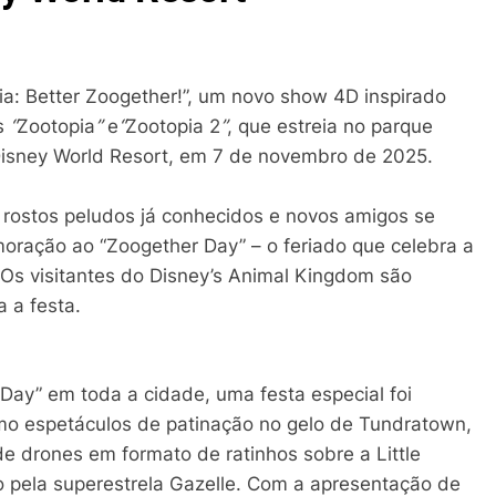
ia: Better Zoogether!”, um novo show 4D inspirado
os
“
Zootopia
”
e
“
Zootopia 2
”
, que estreia no parque
Disney World Resort, em 7 de novembro de 2025.
 rostos peludos já conhecidos e novos amigos se
ração ao “Zoogether Day” – o feriado que celebra a
 Os visitantes do Disney’s Animal Kingdom são
a a festa.
y” em toda a cidade, uma festa especial foi
omo espetáculos de patinação no gelo de Tundratown,
 drones em formato de ratinhos sobre a Little
do pela superestrela Gazelle. Com a apresentação de