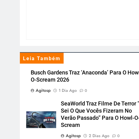
Leia Também
Busch Gardens Traz ‘Anaconda’ Para O How
O-Scream 2026
Agitosp
1 Dia Ago
0
SeaWorld Traz Filme De Terror 
Sei O Que Vocês Fizeram No
Verão Passado“ Para O Howl-O
Scream
Agitosp
2 Dias Ago
0