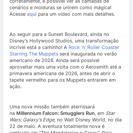
corretamente, é possível ver as camadas de
cenários e molduras se unirem como mágica!
Acesse
aqui
para um vídeo com mais detalhes.
Ao seguir para a Sunset Boulevard, ainda no
Disney’s Hollywood Studios, uma transformação
incrível está a caminho! A
Rock ‘n’ Roller Coaster
Starring The Muppets
será inaugurada no verão
americano de 2026. Ainda será possível
aproveitar mais uma volta com o Aerosmith até a
primavera americana de 2026, antes de abrir o
tapete vermelho para os Muppets entrarem em
ação.
Uma nova missão também aterrissará
na
Millennium Falcon: Smugglers Run
, em
Star
Wars: Galaxy’s Edge
, no Walt Disney World, no dia
22 de maio. A aventura totalmente nova é
centrada em “The Mandalorian e Grogu”. Para