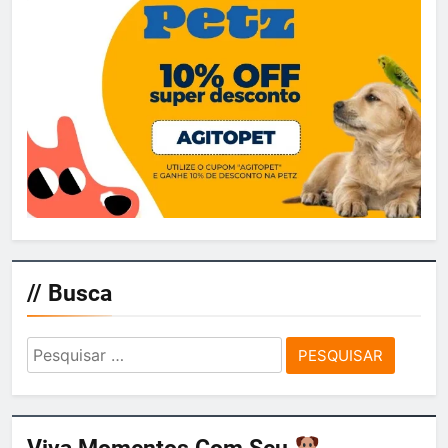
SeaWorld traz filme de terror “Eu
sei o que vocês fizeram no verão
passado“ para o Howl-o-Scream
agitosp
4 dias ago
0
// Busca
Pesquisar
por:
Viva Momentos Com Seu