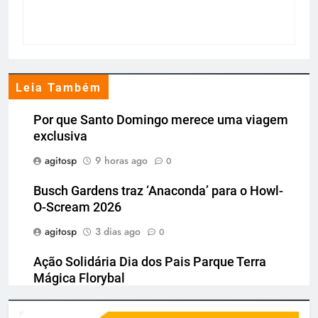
Leia Também
Por que Santo Domingo merece uma viagem
exclusiva
agitosp
9 horas ago
0
Busch Gardens traz ‘Anaconda’ para o Howl-
O-Scream 2026
agitosp
3 dias ago
0
Ação Solidária Dia dos Pais Parque Terra
Mágica Florybal
agitosp
3 dias ago
0