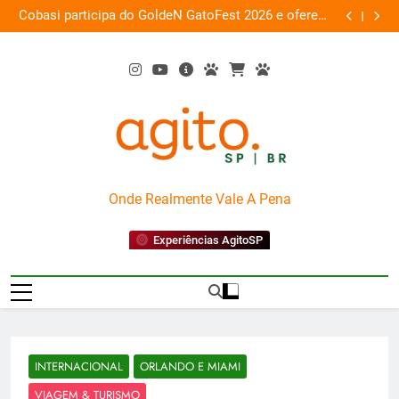
Skip
 a
Cobasi participa do GoldeN GatoFest 2026 e oferece
Gua
ra
to
descontos de até 50%
content
AgitoSP
Onde Realmente Vale A Pena
Experiências AgitoSP
INTERNACIONAL
ORLANDO E MIAMI
VIAGEM & TURISMO