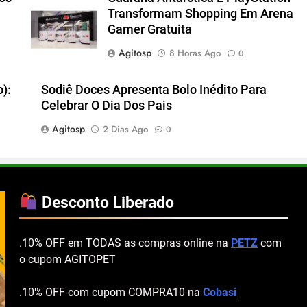
Transformam Shopping Em Arena
Gamer Gratuita
Agitosp
8 Horas Ago
0
):
Sodiê Doces Apresenta Bolo Inédito Para
Celebrar O Dia Dos Pais
Agitosp
2 Dias Ago
0
Desconto Liberado
.10% OFF em TODAS as compras online na
PETZ
com
o cupom AGITOPET
.10% OFF com cupom COMPRA10 na
Cobasi