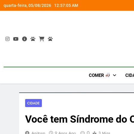
Skip
rena gamer gratuita
Busch Gardens traz ‘An
quarta-feira, 05/08/2026
12:57:06 AM
to
content
COMER
CID
CIDADE
Você tem Síndrome do 
0
Agitosp
9 Anos Ago
3 Mins