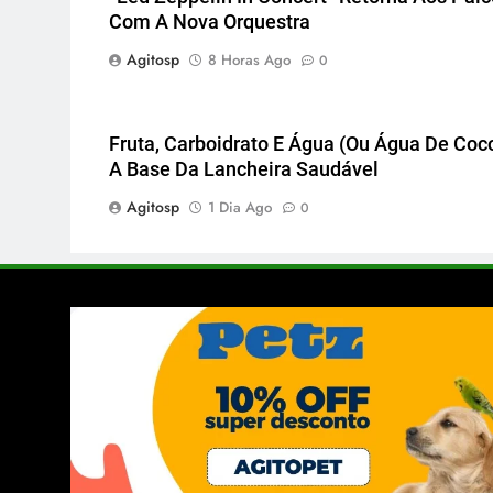
Com A Nova Orquestra
Agitosp
8 Horas Ago
0
Fruta, Carboidrato E Água (ou Água De Coco
A Base Da Lancheira Saudável
Agitosp
1 Dia Ago
0