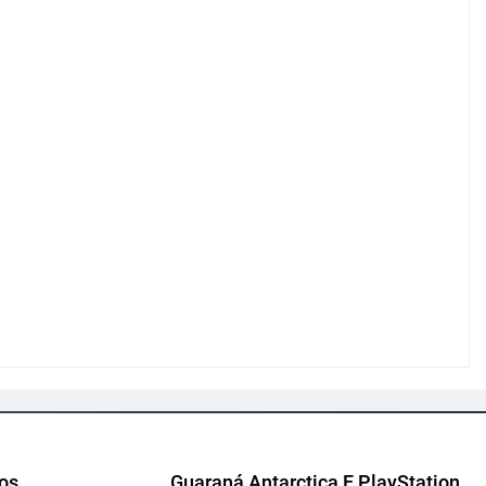
cos
Guaraná Antarctica E PlayStation