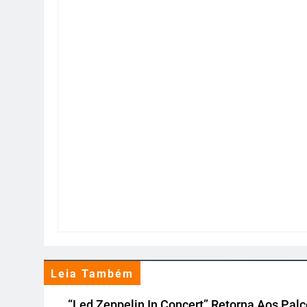
Leia Também
“Led Zeppelin In Concert” Retorna Aos Pal