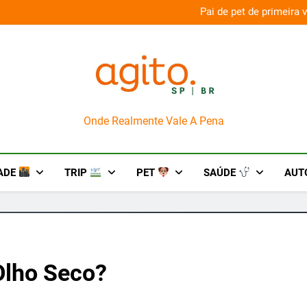
aconda’ para o Howl-O-Scream 2026
Pai de pet de primeira
AgitoSP
Onde Realmente Vale A Pena
ADE
TRIP
PET
SAÚDE
AUT
Olho Seco?