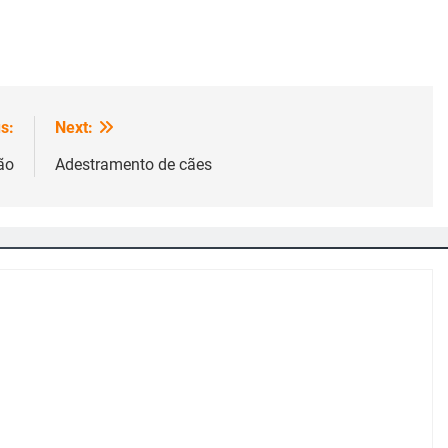
s:
Next:
ão
Adestramento de cães