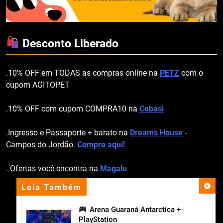
Desconto Liberado
.10% OFF em TODAS as compras online na
PETZ
com o
cupom AGITOPET
.10% OFF com cupom COMPRA10 na
Cobasi
.Ingresso e Passaporte + barato na
Dreams House
-
Campos do Jordão.
Compre aqui!
. Ofertas você encontra na
Magalu
Leia Também
apoio institucional
Arena Guaraná Antarctica +
PlayStation