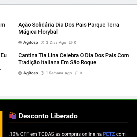
em
Ação Solidária Dia Dos Pais Parque Terra
Mágica Florybal
Agitosp
3 Dias Ago
0
“Eu
Cantina Tia Lina Celebra O Dia Dos Pais Com
Tradição Italiana Em São Roque
-
Agitosp
1 Semana Ago
0
Desconto Liberado
.10% OFF em TODAS as compras online na
PETZ
com