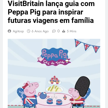
VisitBritain lança guia com
Peppa Pig para inspirar
futuras viagens em família
0
Agitosp
6 Anos Ago
5 Mins