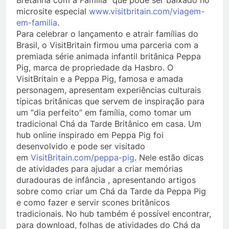
Bretanha com a Família” que pode ser baixado no
microsite especial
www.visitbritain.com/viagem-
em-familia
.
Para celebrar o lançamento e atrair famílias do
Brasil, o VisitBritain firmou uma parceria com a
premiada série animada infantil britânica Peppa
Pig, marca de propriedade da Hasbro. O
VisitBritain e a Peppa Pig, famosa e amada
personagem, apresentam experiências culturais
típicas britânicas que servem de inspiração para
um “dia perfeito” em família, como tomar um
tradicional Chá da Tarde Britânico em casa. Um
hub online inspirado em Peppa Pig foi
desenvolvido e pode ser visitado
em
VisitBritain.com/peppa-pig
. Nele estão dicas
de atividades para ajudar a criar memórias
duradouras de infância , apresentando artigos
sobre como criar um Chá da Tarde da Peppa Pig
e como fazer e servir scones britânicos
tradicionais. No hub também é possível encontrar,
para download, folhas de atividades do Chá da