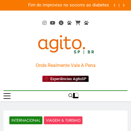
Skip
 o
Fim do improviso no socorro ao diabetes
We
ia
to
content
AgitoSP
Onde Realmente Vale A Pena
Experiências AgitoSP
INTERNACIONAL
VIAGEM & TURISMO