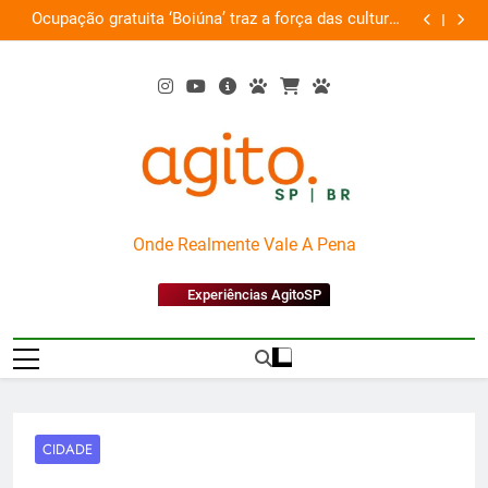
Skip
na’ traz a força das culturas
Por que Santo Domingo mer
to
amazônicas e arte
content
AgitoSP
Onde Realmente Vale A Pena
Experiências AgitoSP
CIDADE