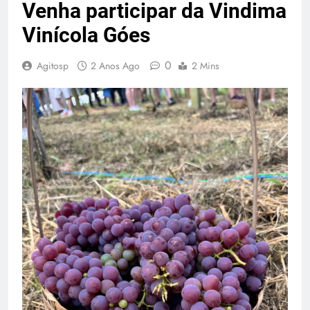
Venha participar da Vindima
Vinícola Góes
0
Agitosp
2 Anos Ago
2 Mins