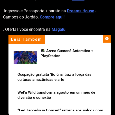
.Ingresso e Passaporte + barato na
Dreams House
-
Campos do Jordão.
Compre aqui!
. Ofertas você encontra na
Magalu
Leia Também
apoio institucional
Arena Guaraná Antarctica +
PlayStation
Ocupação gratuita ‘Boiúna’ traz a força das
culturas amazônicas e arte
Wet’n Wild transforma agosto em um mês de
diversão e conexão
“Led Zeppelin in Concert” retorna aos palcos com