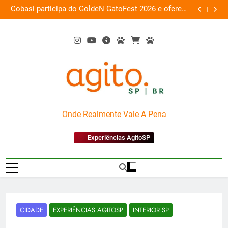
Skip
toFest 2026 e oferece
Arena Guaraná Antarctica + Pl
descontos de até 50%
to
content
AgitoSP
Onde Realmente Vale A Pena
Experiências AgitoSP
CIDADE
EXPERIÊNCIAS AGITOSP
INTERIOR SP