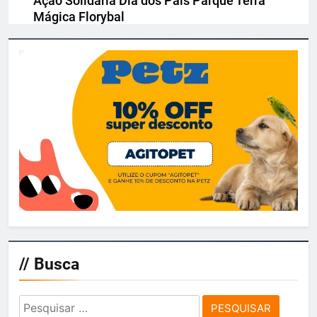
Ação Solidária Dia dos Pais Parque Terra
Mágica Florybal
agitosp
3 dias ago
0
SeaWorld traz filme de terror “Eu
sei o que vocês fizeram no verão
passado“ para o Howl-o-Scream
agitosp
4 dias ago
0
// Busca
Pesquisar