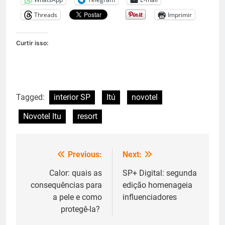
Threads
Imprimir
Curtir isso:
Tagged:
interior SP
Itú
novotel
Novotel Itu
resort
Previous:
Next:
Navegação
de
Calor: quais as
SP+ Digital: segunda
consequências para
edição homenageia
Post
a pele e como
influenciadores
protegê-la?