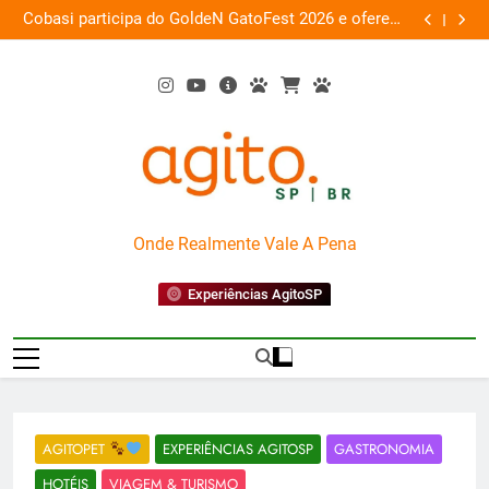
Skip
 a
Cobasi participa do GoldeN GatoFest 2026 e oferece
Gua
ra
to
descontos de até 50%
content
AgitoSP
Onde Realmente Vale A Pena
Experiências AgitoSP
AGITOPET
EXPERIÊNCIAS AGITOSP
GASTRONOMIA
HOTÉIS
VIAGEM & TURISMO