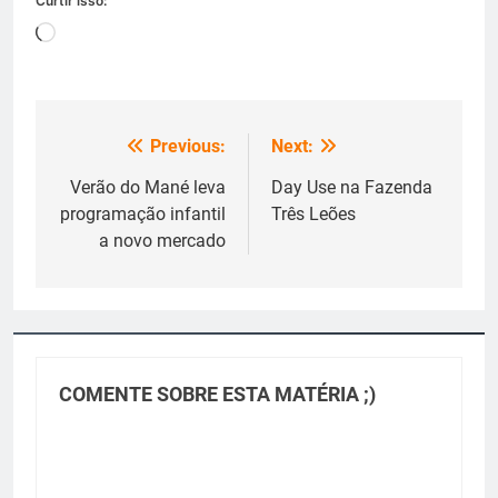
Curtir isso:
Carregando...
Previous:
Next:
Navegação
de
Verão do Mané leva
Day Use na Fazenda
programação infantil
Três Leões
Post
a novo mercado
COMENTE SOBRE ESTA MATÉRIA ;)