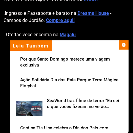
.Ingresso e Passaporte + barato na
Dreams House
-
Campos do Jordão.
Compre aqui!
. Ofertas você encontra na
Magalu
Leia Também
apoio institucional
Por que Santo Domingo merece uma viagem
exclusiva
Ação Solidária Dia dos Pais Parque Terra Mágica
Florybal
SeaWorld traz filme de terror “Eu sei
o que vocês fizeram no verão
passado“ para o Howl-o-Scream
Cantina Tia Lina celebra o Dia dos Pais com