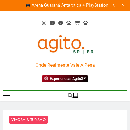
Skip
ce
Ocupação
Arena Guaraná Antarctica + PlayStation
0%
to
content
AgitoSP
Onde Realmente Vale A Pena
Experiências AgitoSP
VIAGEM & TURISMO