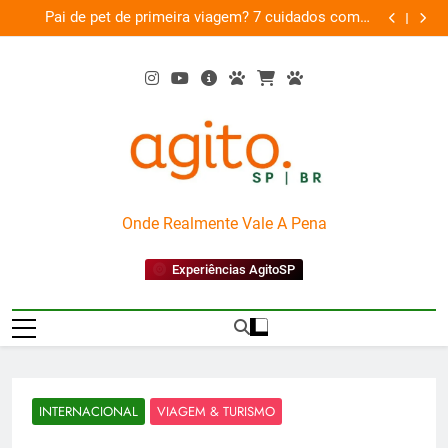
Skip
am
Pai de pet de primeira viagem? 7 cuidados com o
Musica
26
to
novo membro da família
content
AgitoSP
Onde Realmente Vale A Pena
Experiências AgitoSP
INTERNACIONAL
VIAGEM & TURISMO