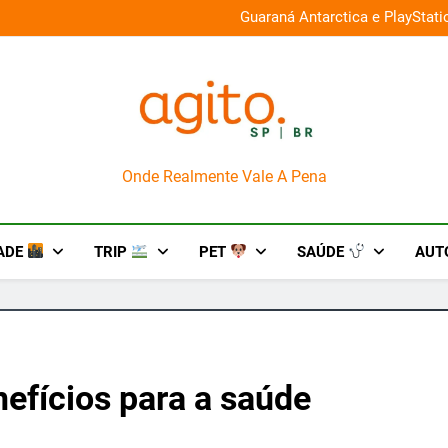
026 e oferece descontos de até 50%
Guaraná Antarctica e PlayStat
AgitoSP
Onde Realmente Vale A Pena
ADE
TRIP
PET
SAÚDE
AUT
efícios para a saúde