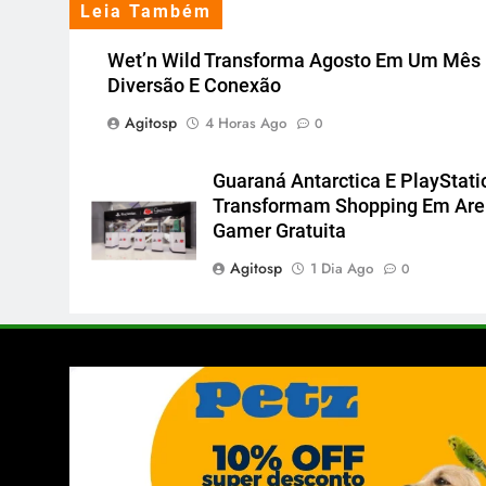
Leia Também
Wet’n Wild Transforma Agosto Em Um Mês
Diversão E Conexão
Agitosp
4 Horas Ago
0
Guaraná Antarctica E PlayStati
Transformam Shopping Em Ar
Gamer Gratuita
Agitosp
1 Dia Ago
0