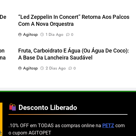
 De
“Led Zeppelin In Concert” Retorna Aos Palcos
Com A Nova Orquestra
Agitosp
1 Dia Ago
0
on
Fruta, Carboidrato E Água (ou Água De Coco):
ena
A Base Da Lancheira Saudável
Agitosp
2 Dias Ago
0
Desconto Liberado
.10% OFF em TODAS as compras online na
PETZ
com
o cupom AGITOPET