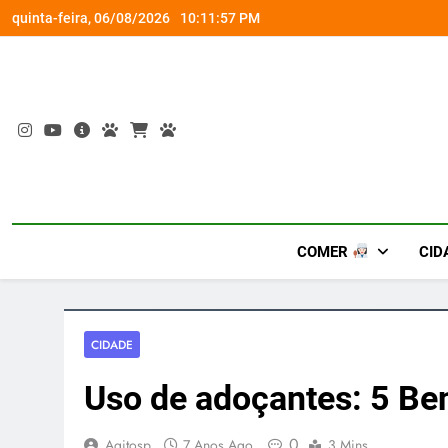
Skip
om a Nova Orquestra
Cobasi participa do GoldeN GatoFest 2
quinta-feira, 06/08/2026
10:11:57 PM
to
content
COMER
CID
CIDADE
Uso de adoçantes: 5 Ben
0
Agitosp
7 Anos Ago
3 Mins