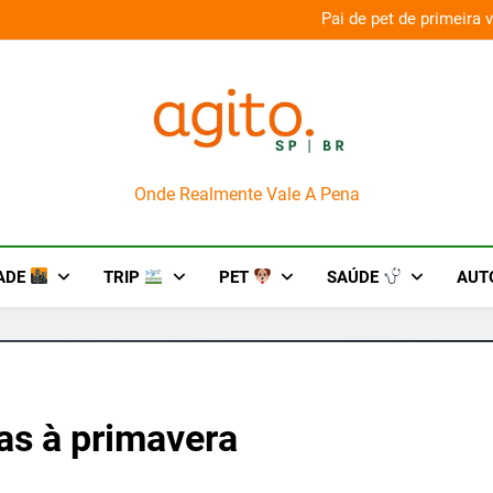
aconda’ para o Howl-O-Scream 2026
Pai de pet de primeira
AgitoSP
Onde Realmente Vale A Pena
ADE
TRIP
PET
SAÚDE
AUT
as à primavera