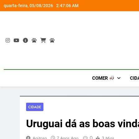
Skip
rena gamer gratuita
Busch Gardens traz ‘An
quarta-feira, 05/08/2026
2:47:07 AM
to
content
COMER
CID
CIDADE
Uruguai dá as boas vind
0
Agitosp
7 Anos Ago
3 Mins