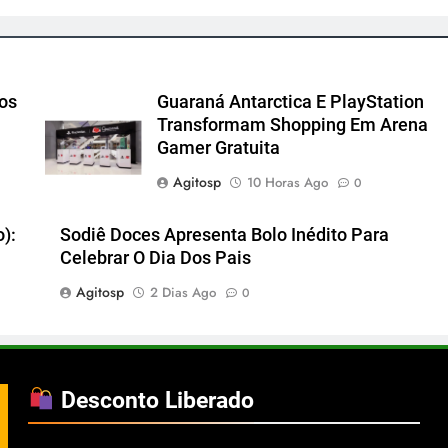
cos
Guaraná Antarctica E PlayStation
Transformam Shopping Em Arena
Gamer Gratuita
Agitosp
10 Horas Ago
0
):
Sodiê Doces Apresenta Bolo Inédito Para
Celebrar O Dia Dos Pais
Agitosp
2 Dias Ago
0
Desconto Liberado