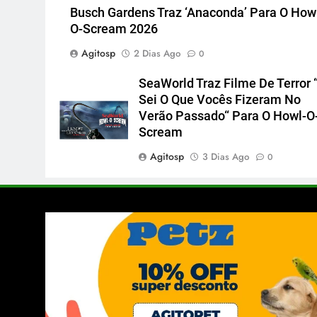
Busch Gardens Traz ‘Anaconda’ Para O How
O-Scream 2026
Agitosp
2 Dias Ago
0
SeaWorld Traz Filme De Terror 
Sei O Que Vocês Fizeram No
Verão Passado“ Para O Howl-O
Scream
Agitosp
3 Dias Ago
0