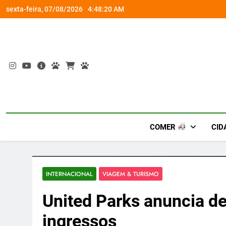
Skip
om a Nova Orquestra
Cobasi participa do GoldeN GatoFest 2
sexta-feira, 07/08/2026
4:48:21 AM
to
content
COMER
CID
INTERNACIONAL
VIAGEM & TURISMO
United Parks anuncia d
ingressos