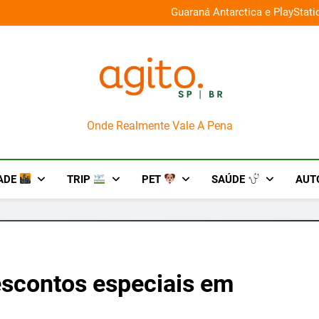
026 e oferece descontos de até 50%
Guaraná Antarctica e PlayStat
AgitoSP
Onde Realmente Vale A Pena
ADE
TRIP
PET
SAÚDE
AUT
escontos especiais em