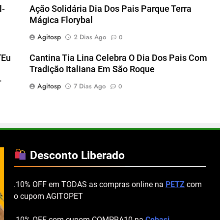
l-
Ação Solidária Dia Dos Pais Parque Terra
Mágica Florybal
Agitosp
2 Dias Ago
0
“Eu
Cantina Tia Lina Celebra O Dia Dos Pais Com
Tradição Italiana Em São Roque
-
Agitosp
7 Dias Ago
0
Desconto Liberado
.10% OFF em TODAS as compras online na
PETZ
com
o cupom AGITOPET
.10% OFF com cupom COMPRA10 na
Cobasi