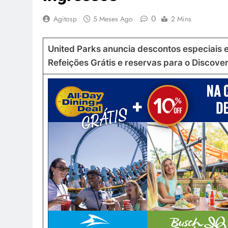
0
Agitosp
5 Meses Ago
2 Mins
United Parks anuncia descontos especiais e
Refeições Grátis e reservas para o Discove