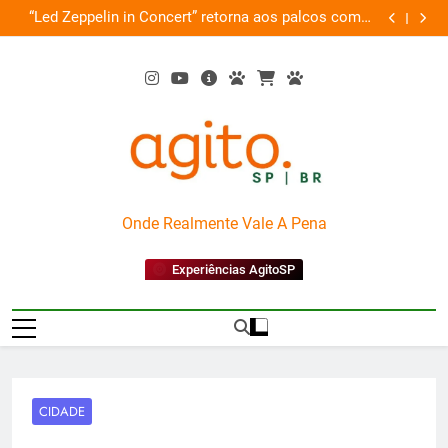
Skip
de
“Led Zeppelin in Concert” retorna aos palcos com a
Cobasi pa
ão
to
Nova Orquestra
content
AgitoSP
Onde Realmente Vale A Pena
Experiências AgitoSP
CIDADE