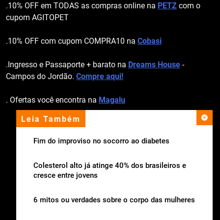
.10% OFF em TODAS as compras online na
PETZ
com o
cupom AGITOPET
.10% OFF com cupom COMPRA10 na
Cobasi
.Ingresso e Passaporte + barato na
Dreams House
-
Campos do Jordão.
Compre aqui!
. Ofertas você encontra na
Magalu
Leia Também
apoio institucional
Fim do improviso no socorro ao diabetes
Colesterol alto já atinge 40% dos brasileiros e
cresce entre jovens
6 mitos ou verdades sobre o corpo das mulheres