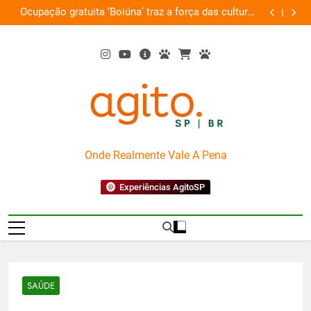
Skip
am
Ocupação gratuita ‘Boiúna’ traz a força das culturas
P
ta
to
amazônicas e arte
content
AgitoSP
Onde Realmente Vale A Pena
Experiências AgitoSP
SAÚDE