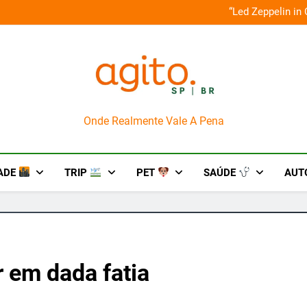
o em um mês de diversão e conexão
“Led Zeppelin in
AgitoSP
Onde Realmente Vale A Pena
ADE
TRIP
PET
SAÚDE
AUT
 em dada fatia