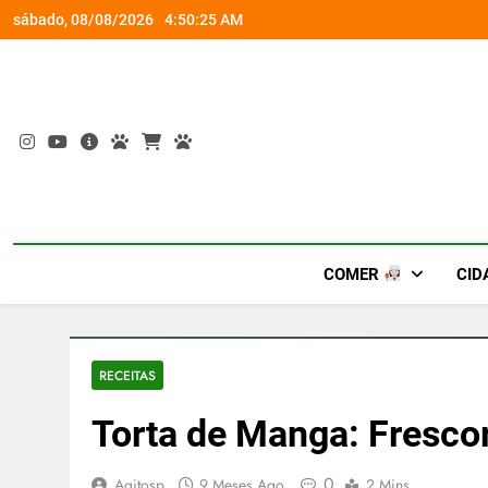
Skip
socorro ao diabetes
Wet’n Wild transforma agost
sábado, 08/08/2026
4:50:26 AM
to
content
COMER
CID
RECEITAS
Torta de Manga: Frescor
0
Agitosp
9 Meses Ago
2 Mins