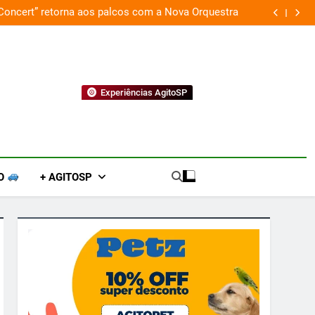
 Concert” retorna aos palcos com a Nova Orquestra
Cobasi p
Experiências AgitoSP
O
+ AGITOSP