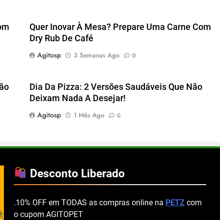
Com
Quer Inovar À Mesa? Prepare Uma Carne Com
Dry Rub De Café
Agitosp
3 Semanas Ago
0
são
Dia Da Pizza: 2 Versões Saudáveis Que Não
Deixam Nada A Desejar!
Agitosp
1 Mês Ago
0
Desconto Liberado
.10% OFF em TODAS as compras online na
PETZ
com
o cupom AGITOPET