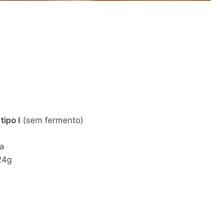
tipo I
(sem fermento)
ha
24g