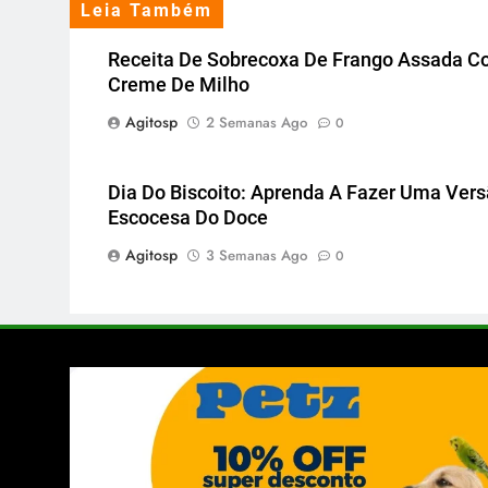
Leia Também
Receita De Sobrecoxa De Frango Assada 
Creme De Milho
Agitosp
2 Semanas Ago
0
Dia Do Biscoito: Aprenda A Fazer Uma Ver
Escocesa Do Doce
Agitosp
3 Semanas Ago
0