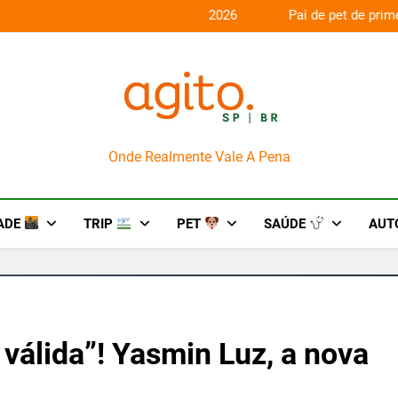
aconda’ para o Howl-O-Scream 2026
Pai de pet de primeira
AgitoSP
Onde Realmente Vale A Pena
ADE
TRIP
PET
SAÚDE
AUT
 válida”! Yasmin Luz, a nova