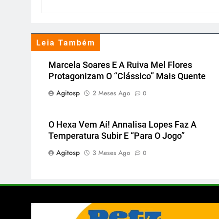
Leia Também
Marcela Soares E A Ruiva Mel Flores
Protagonizam O “clássico” Mais Quente
Agitosp
2 Meses Ago
0
O Hexa Vem Aí! Annalisa Lopes Faz A
Temperatura Subir E “para O Jogo”
Agitosp
3 Meses Ago
0