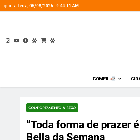
Skip
rena gamer gratuita
Busch Gardens traz ‘An
quinta-feira, 06/08/2026
9:44:12 AM
to
content
COMER
CID
COMPORTAMENTO & SEXO
“Toda forma de prazer é
Bella da Semana