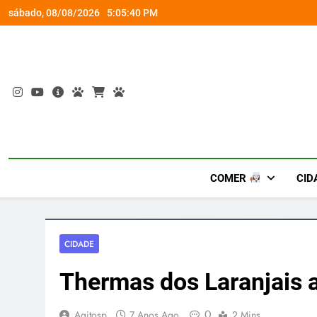
Skip
socorro ao diabetes
Wet’n Wild transforma agost
sábado, 08/08/2026
5:05:40 PM
to
content
COMER
CID
CIDADE
Thermas dos Laranjais 
0
Agitosp
7 Anos Ago
2 Mins