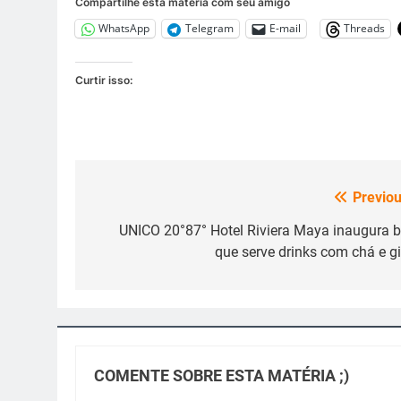
Compartilhe esta matéria com seu amigo
WhatsApp
Telegram
E-mail
Threads
Curtir isso:
Previou
Navegação
de
UNICO 20°87° Hotel Riviera Maya inaugura b
que serve drinks com chá e g
Post
COMENTE SOBRE ESTA MATÉRIA ;)