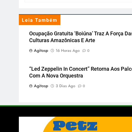
Leia Também
Ocupação Gratuita ‘Boiúna’ Traz A Força Da
Culturas Amazônicas E Arte
Agitosp
16 Horas Ago
0
“Led Zeppelin In Concert” Retorna Aos Pal
Com A Nova Orquestra
Agitosp
3 Dias Ago
0