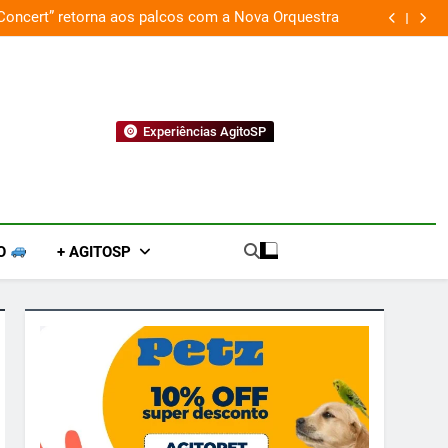
 Concert” retorna aos palcos com a Nova Orquestra
Cobasi p
Experiências AgitoSP
O
+ AGITOSP