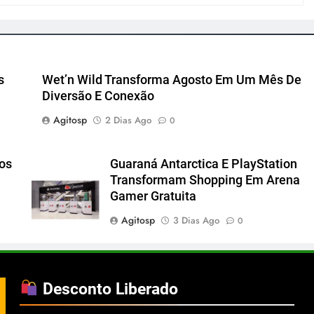
s
Wet’n Wild Transforma Agosto Em Um Mês De
Diversão E Conexão
Agitosp
2 Dias Ago
0
cos
Guaraná Antarctica E PlayStation
Transformam Shopping Em Arena
Gamer Gratuita
Agitosp
3 Dias Ago
0
Desconto Liberado