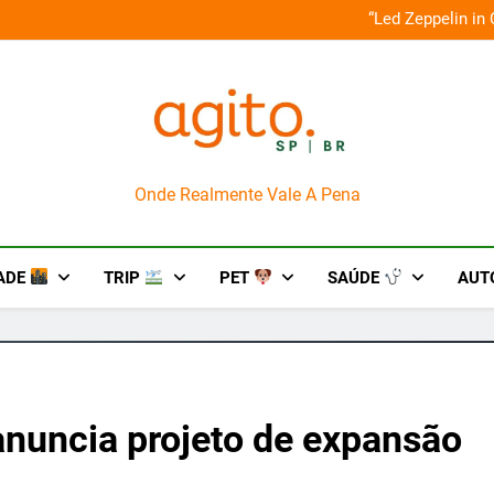
o em um mês de diversão e conexão
“Led Zeppelin in
AgitoSP
Onde Realmente Vale A Pena
ADE
TRIP
PET
SAÚDE
AUT
anuncia projeto de expansão