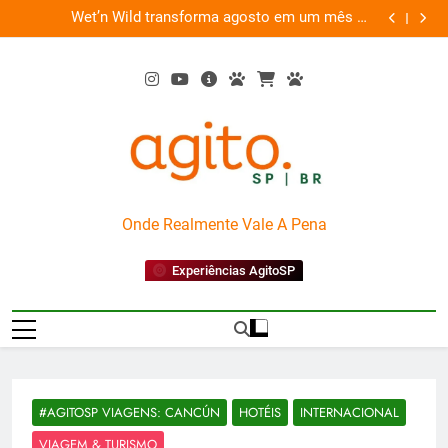
Skip
es
Wet’n Wild transforma agosto em um mês de
“Led Zep
to
diversão e conexão
content
AgitoSP
Onde Realmente Vale A Pena
Experiências AgitoSP
#AGITOSP VIAGENS: CANCÚN
HOTÉIS
INTERNACIONAL
VIAGEM & TURISMO