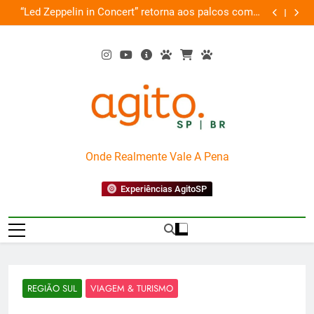
Skip
de
“Led Zeppelin in Concert” retorna aos palcos com a
Cobasi pa
ão
to
Nova Orquestra
content
AgitoSP
Onde Realmente Vale A Pena
Experiências AgitoSP
REGIÃO SUL
VIAGEM & TURISMO