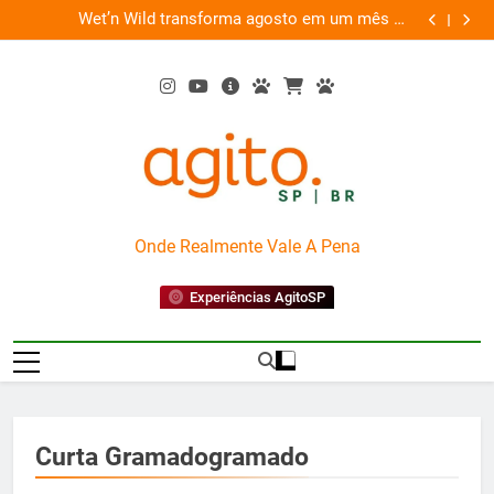
Skip
es
Wet’n Wild transforma agosto em um mês de
“Led Zep
to
diversão e conexão
content
AgitoSP
Onde Realmente Vale A Pena
Experiências AgitoSP
Curta Gramadogramado