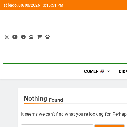
Skip
rena gamer gratuita
Ocupação gratuita ‘Boiúna’ traz a f
sábado, 08/08/2026
3:15:52 PM
to
content
COMER
CID
Nothing
Found
It seems we can’t find what you’re looking for. Perha