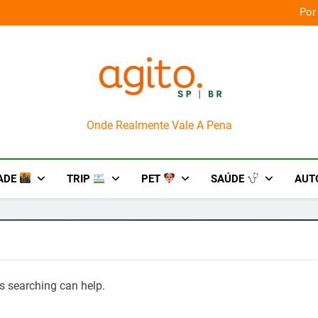
orça das culturas amazônicas e arte
Por
AgitoSP
Onde Realmente Vale A Pena
ADE
TRIP
PET
SAÚDE
AUT
ps searching can help.