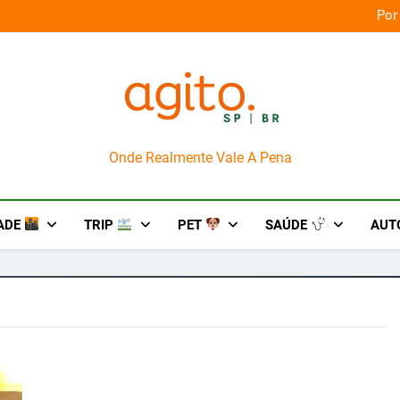
orça das culturas amazônicas e arte
Por
AgitoSP
Onde Realmente Vale A Pena
ADE
TRIP
PET
SAÚDE
AUT