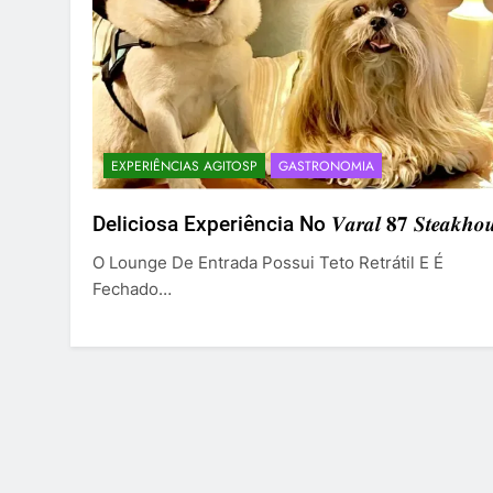
EXPERIÊNCIAS AGITOSP
GASTRONOMIA
Deliciosa Experiência No 𝑽𝒂𝒓𝒂𝒍 𝟖𝟕 𝑺𝒕𝒆𝒂𝒌𝒉𝒐𝒖
O Lounge De Entrada Possui Teto Retrátil E É
Fechado…