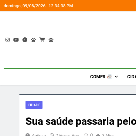
Skip
escontos de até 50%
Aren
domingo, 09/08/2026
12:34:39 PM
to
content
COMER
CID
CIDADE
Sua saúde passaria pel
0
Agitosp
2 Meses Ago
3 Mins