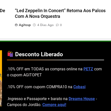
 De
“Led Zeppelin In Concert” Retorna Aos Palcos
Com A Nova Orquestra
Agitosp
4 Dias Ago
0
Desconto Liberado
.10% OFF em TODAS as compras online na
PETZ
com
o cupom AGITOPET
.10% OFF com cupom COMPRA10 na
Cobasi
.Ingresso e Passaporte + barato na
Dreams House
-
Campos do Jordão.
Compre aqui!