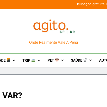
Ocupação gratuita ‘
a Guaraná Antarctica + PlayStation
AgitoSP
Onde Realmente Vale A Pena
ADE
TRIP
PET
SAÚDE
AUT
o VAR?