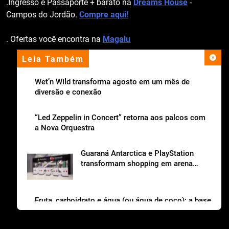
.Ingresso e Passaporte + barato na
Dreams House
-
Campos do Jordão.
Compre aqui!
. Ofertas você encontra na
Magalu
Leia Também
apoio institucional
Wet’n Wild transforma agosto em um mês de
diversão e conexão
“Led Zeppelin in Concert” retorna aos palcos com
a Nova Orquestra
Guaraná Antarctica e PlayStation
transformam shopping em arena
gamer gratuita
Fruta, carboidrato e água (ou água de coco): a base
da lancheira saudável