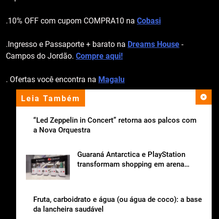
.10% OFF com cupom COMPRA10 na
Cobasi
.Ingresso e Passaporte + barato na
Dreams House
-
Campos do Jordão.
Compre aqui!
. Ofertas você encontra na
Magalu
Leia Também
apoio institucional
“Led Zeppelin in Concert” retorna aos palcos com
a Nova Orquestra
Guaraná Antarctica e PlayStation
transformam shopping em arena
gamer gratuita
Fruta, carboidrato e água (ou água de coco): a base
da lancheira saudável