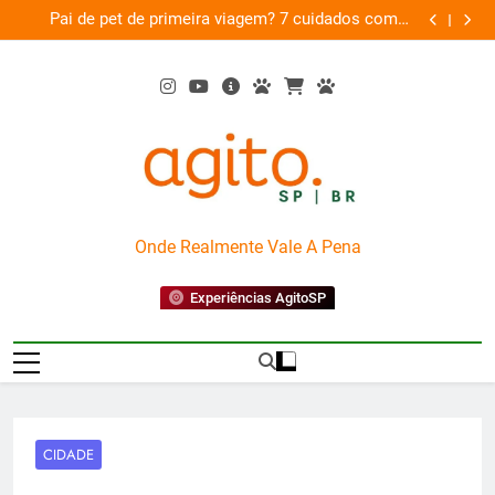
Skip
am
Pai de pet de primeira viagem? 7 cuidados com o
Musica
26
to
novo membro da família
content
AgitoSP
Onde Realmente Vale A Pena
Experiências AgitoSP
CIDADE