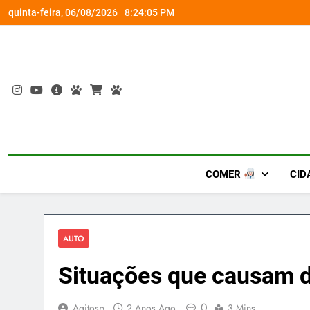
Skip
o membro da família
Fim do
quinta-feira, 06/08/2026
8:24:06 PM
to
content
COMER
CID
AUTO
Situações que causam da
0
Agitosp
2 Anos Ago
3 Mins