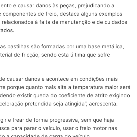
ento e causar danos às peças, prejudicando a
 de componentes de freio, destaca alguns exemplos
o relacionados à falta de manutenção e de cuidados
tados.
e as pastilhas são formadas por uma base metálica,
rial de fricção, sendo esta última que sofre
de causar danos e acontece em condições mais
rre porque quanto mais alta a temperatura maior será
ndo existir queda do coeficiente de atrito exigindo
celeração pretendida seja atingida”, acrescenta.
igir e frear de forma progressiva, sem que haja
ca para parar o veículo, usar o freio motor nas
do a capacidade de carga do veículo.