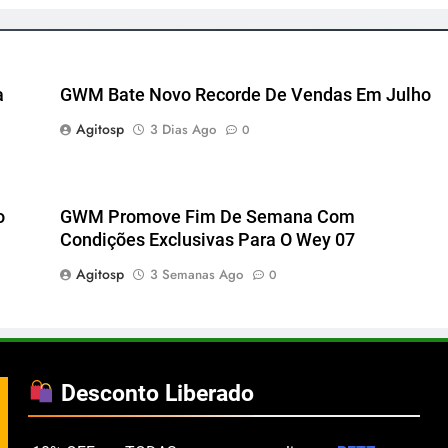
a
GWM Bate Novo Recorde De Vendas Em Julho
Agitosp
3 Dias Ago
0
o
GWM Promove Fim De Semana Com
Condições Exclusivas Para O Wey 07
Agitosp
3 Semanas Ago
0
Desconto Liberado