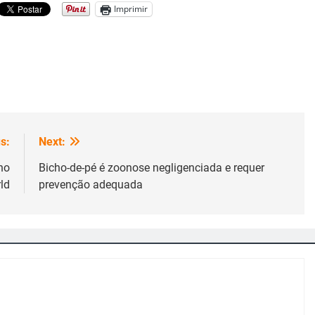
Imprimir
s:
Next:
no
Bicho-de-pé é zoonose negligenciada e requer
ld
prevenção adequada