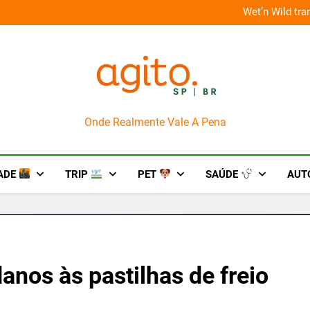
 improviso no socorro ao diabetes
Wet’n Wild tr
AgitoSP
Onde Realmente Vale A Pena
ADE
TRIP
PET
SAÚDE
AUT
nos às pastilhas de freio