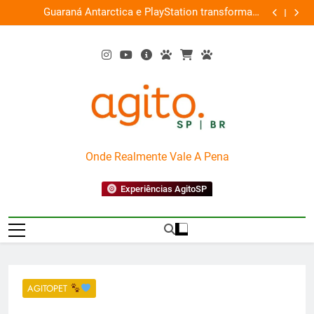
Skip
rmam
Busch Gardens traz ‘Anaconda’ para o Howl-O-Scream
Pai 
uita
to
2026
content
AgitoSP
Onde Realmente Vale A Pena
Experiências AgitoSP
AGITOPET