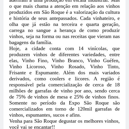
aderiram a uma produção em escala indus
trial. Mas
o que mais chama a atenção em relação aos vinhos
produzidos em São Roque é a valorização
da cultura
e história de seus antepassados. Cada vinhateiro, e
olha que já estão na terceira e quarta geração,
carrega no sangue a herança de como produzir
vinhos, seja na forma ou nas receitas que vieram nas
bagagens da família.
Hoje, a cidade conta com 14 vinícolas, que
produzem vinhos de diferentes variedades, entre
elas, Vinho Fino, Vinho Branco, Vinho
Guéfen
,
Vinho Licoroso, Vinho Rosado, Vinho Tinto,
Frisante e Espumante. Além dos mais variados
derivados, como coolers e licores. A região é
responsável pela comercialização de cerca de 18
milhões de
garrafas de
vinho por ano, sendo cerca
de 75% de vinhos de mesa e 25% de vinhos finos.
Somente no período da Expo São Roque são
comercializados em torno de 120mil garrafas de
vinhos, espumantes, sucos e afins.
Venha para São Roque degustar os melhores vinhos,
você vai se encantar!!