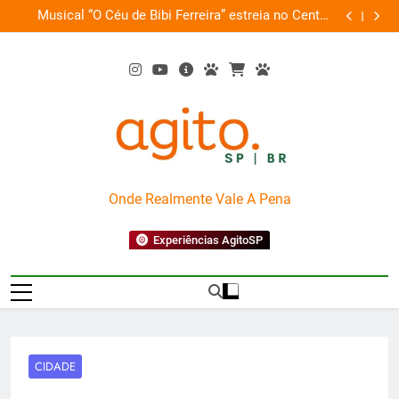
Skip
 o
Musical “O Céu de Bibi Ferreira” estreia no Centro
GWM ampli
ia
to
Cultural FIESP
content
AgitoSP
Onde Realmente Vale A Pena
Experiências AgitoSP
CIDADE