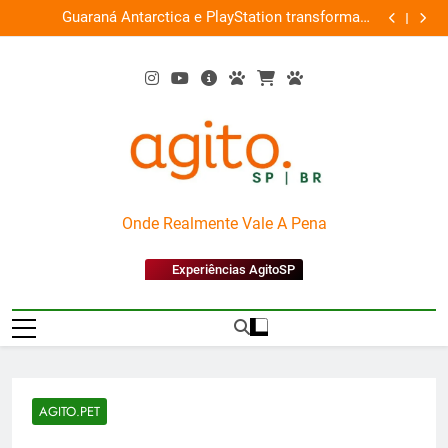
Skip
ce
Guaraná Antarctica e PlayStation transformam
Busch Gard
0%
to
shopping em arena gamer gratuita
content
AgitoSP
Onde Realmente Vale A Pena
Experiências AgitoSP
AGITO.PET