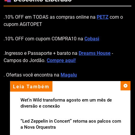
.10% OFF em TODAS as compras online na
PETZ
com o
cupom AGITOPET
.10% OFF com cupom COMPRA10 na
Cobasi
.Ingresso e Passaporte + barato na
Dreams House
-
Campos do Jordão.
Compre aqui!
. Ofertas você encontra na
Magalu
Leia Também
apoio institucional
Wet’n Wild transforma agosto em um mês de
diversão e conexão
“Led Zeppelin in Concert” retorna aos palcos com
a Nova Orquestra