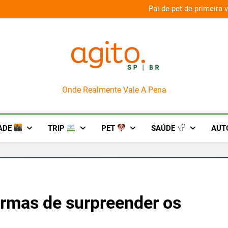
aconda’ para o Howl-O-Scream 2026
Pai de pet de primeira
AgitoSP
Onde Realmente Vale A Pena
ADE
TRIP
PET
SAÚDE
AUT
formas de surpreender os