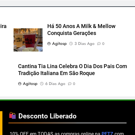
ira
Há 50 Anos A Milk & Mellow
Conquista Gerações
Agitosp
3 Dias Ago
0
Cantina Tia Lina Celebra O Dia Dos Pais Com
Tradição Italiana Em São Roque
Agitosp
6 Dias Ago
0
Desconto Liberado
.10% OFF em TODAS as compras online na
PETZ
com