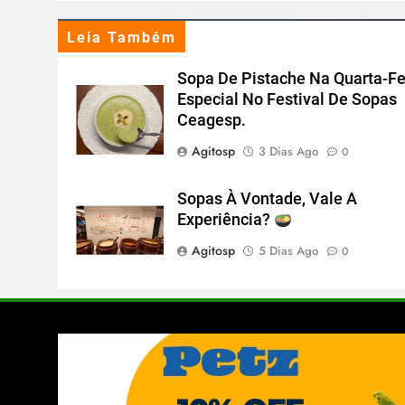
Leia Também
Sopa De Pistache Na Quarta-Fe
Especial No Festival De Sopas
Ceagesp.
Agitosp
3 Dias Ago
0
Sopas À Vontade, Vale A
Experiência?
Agitosp
5 Dias Ago
0