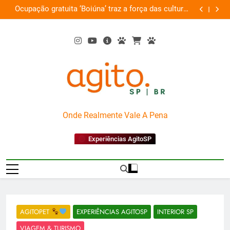
Skip
Ocupação gratuita ‘Boiúna’ traz a força das culturas
P
on
to
amazônicas e arte
content
AgitoSP
Onde Realmente Vale A Pena
Experiências AgitoSP
AGITOPET
EXPERIÊNCIAS AGITOSP
INTERIOR SP
VIAGEM & TURISMO