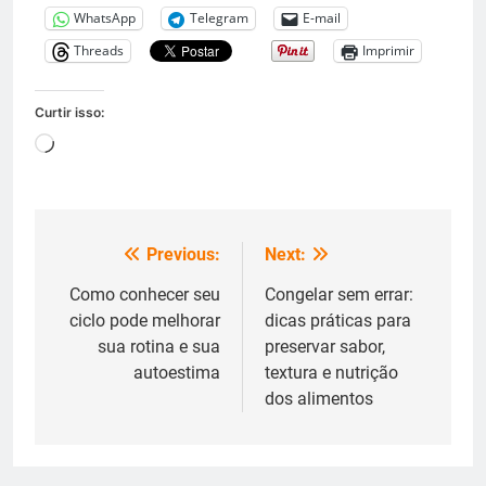
WhatsApp
Telegram
E-mail
Threads
Imprimir
Curtir isso:
Carregando...
Previous:
Next:
Navegação
de
Como conhecer seu
Congelar sem errar:
ciclo pode melhorar
dicas práticas para
Post
sua rotina e sua
preservar sabor,
autoestima
textura e nutrição
dos alimentos