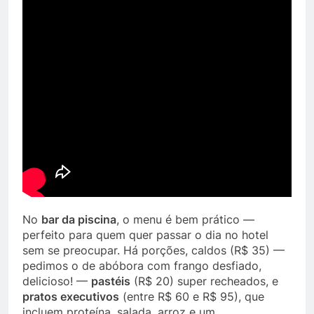
No
bar da piscina
, o menu é bem prático —
perfeito para quem quer passar o dia no hotel
sem se preocupar. Há porções, caldos (R$ 35) —
pedimos o de abóbora com frango desfiado,
delicioso! —
pastéis
(R$ 20) super recheados, e
pratos executivos
(entre R$ 60 e R$ 95), que
incluem proteína, salada, arroz e um