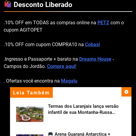
Desconto Liberado
.10% OFF em TODAS as compras online na
PETZ
com o
cupom AGITOPET
.10% OFF com cupom COMPRA10 na
Cobasi
.Ingresso e Passaporte + barato na
Dreams House
-
Campos do Jordão.
Compre aqui!
. Ofertas você encontra na
Magalu
Leia Também
apoio institucional
Termas dos Laranjais lança versão
infantil de sua Montanha-Russa
Aquática
Arena Guaraná Antarctica +