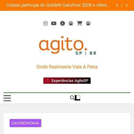
Skip
 a
Cobasi participa do GoldeN GatoFest 2026 e oferece
Gua
ra
to
descontos de até 50%
content
AgitoSP
Onde Realmente Vale A Pena
Experiências AgitoSP
GASTRONOMIA