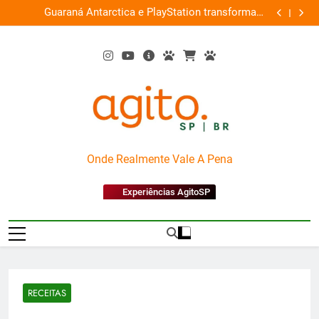
Skip
ce
Guaraná Antarctica e PlayStation transformam
Busch Gard
0%
to
shopping em arena gamer gratuita
content
AgitoSP
Onde Realmente Vale A Pena
Experiências AgitoSP
RECEITAS