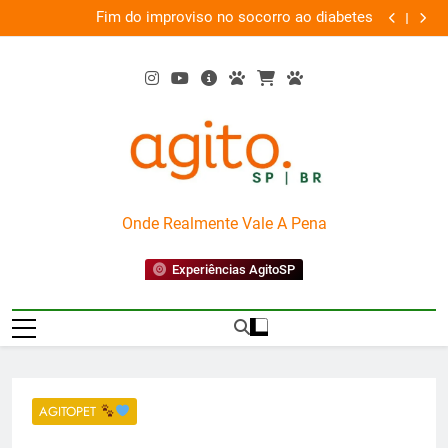
Skip
 o
Fim do improviso no socorro ao diabetes
We
ia
to
content
AgitoSP
Onde Realmente Vale A Pena
Experiências AgitoSP
AGITOPET