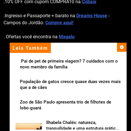
.10% OFF com cupom COMPRA10 na
Cobasi
.Ingresso e Passaporte + barato na
Dreams House
-
Campos do Jordão.
Compre aqui!
. Ofertas você encontra na
Magalu
Leia Também
apoio institucional
Pai de pet de primeira viagem? 7 cuidados com o
novo membro da família
População de gatos cresce quase duas vezes mais
que a de cães
Zoo de São Paulo apresenta trio de filhotes de
lobo-guará
Ilhabela Chalés: natureza,
tranquilidade e uma estrutura prática