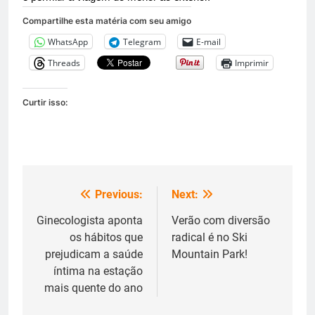
Compartilhe esta matéria com seu amigo
WhatsApp
Telegram
E-mail
Threads
Imprimir
Curtir isso:
Previous:
Next:
Navegação
de
Ginecologista aponta
Verão com diversão
os hábitos que
radical é no Ski
Post
prejudicam a saúde
Mountain Park!
íntima na estação
mais quente do ano