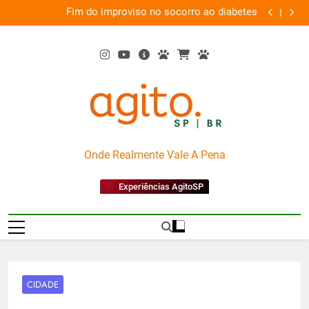
Skip
em
Fim do improviso no socorro ao diabetes
We
va
to
content
AgitoSP
Onde Realmente Vale A Pena
Experiências AgitoSP
CIDADE