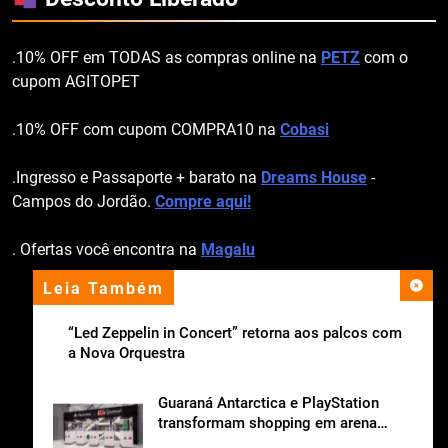
.10% OFF em TODAS as compras online na
PETZ
com o
cupom AGITOPET
.10% OFF com cupom COMPRA10 na
Cobasi
.Ingresso e Passaporte + barato na
Dreams House
-
Campos do Jordão.
Compre aqui!
. Ofertas você encontra na
Magalu
Leia Também
apoio institucional
“Led Zeppelin in Concert” retorna aos palcos com
a Nova Orquestra
Guaraná Antarctica e PlayStation
transformam shopping em arena
gamer gratuita