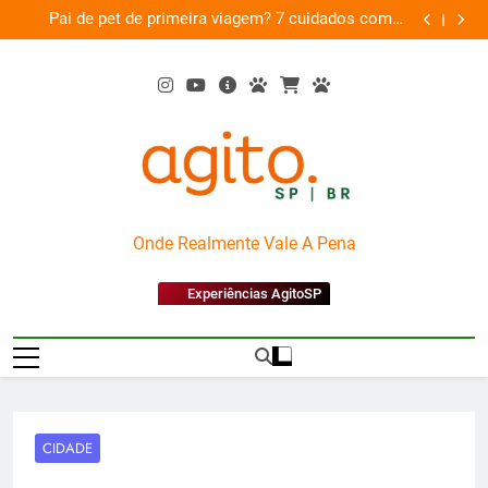
Skip
am
Pai de pet de primeira viagem? 7 cuidados com o
Musica
26
to
novo membro da família
content
AgitoSP
Onde Realmente Vale A Pena
Experiências AgitoSP
CIDADE