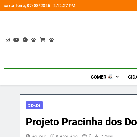
Skip
socorro ao diabetes
Wet’n Wild transforma agost
sexta-feira, 07/08/2026
2:12:28 PM
to
content
COMER
CID
CIDADE
Projeto Pracinha dos D
0
Agitosp
8 Anos Ago
2 Mins