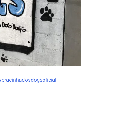
pracinhadosdogsoficial
.