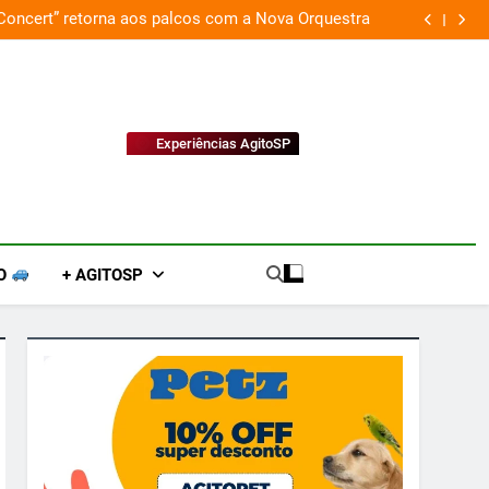
 Concert” retorna aos palcos com a Nova Orquestra
Cobasi p
Experiências AgitoSP
O
+ AGITOSP