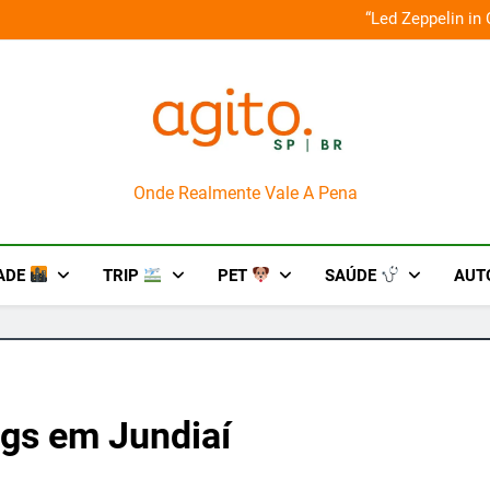
o em um mês de diversão e conexão
“Led Zeppelin in
AgitoSP
Onde Realmente Vale A Pena
ADE
TRIP
PET
SAÚDE
AUT
ogs em Jundiaí