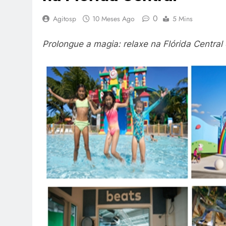
0
Agitosp
10 Meses Ago
5 Mins
Prolongue a magia: relaxe na Flórida Central