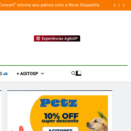
 Concert” retorna aos palcos com a Nova Orquestra
Cobasi p
Experiências AgitoSP
O
+ AGITOSP