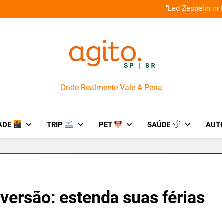
o em um mês de diversão e conexão
“Led Zeppelin in
AgitoSP
Onde Realmente Vale A Pena
ADE
TRIP
PET
SAÚDE
AUT
iversão: estenda suas férias