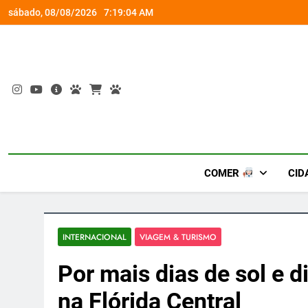
Skip
socorro ao diabetes
Wet’n Wild transforma agost
sábado, 08/08/2026
7:19:05 AM
to
content
COMER
CID
INTERNACIONAL
VIAGEM & TURISMO
Por mais dias de sol e d
na Flórida Central