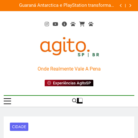
Skip
ce
Guaraná Antarctica e PlayStation transformam
Busch Gard
0%
to
shopping em arena gamer gratuita
content
AgitoSP
Onde Realmente Vale A Pena
Experiências AgitoSP
CIDADE