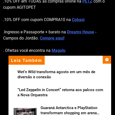
.10% OFF em TODAS as compras online na
PETZ
com o
cupom AGITOPET
.10% OFF com cupom COMPRA10 na
Cobasi
.Ingresso e Passaporte + barato na
Dreams House
-
Campos do Jordão.
Compre aqui!
. Ofertas você encontra na
Magalu
Leia Também
apoio institucional
Wet’n Wild transforma agosto em um mês de
diversão e conexão
“Led Zeppelin in Concert” retorna aos palcos com
a Nova Orquestra
Guaraná Antarctica e PlayStation
transformam shopping em arena