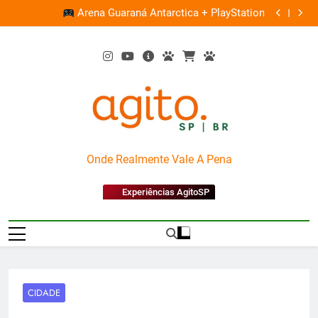
Skip
ce
Ocupação
Arena Guaraná Antarctica + PlayStation
0%
to
content
AgitoSP
Onde Realmente Vale A Pena
Experiências AgitoSP
CIDADE