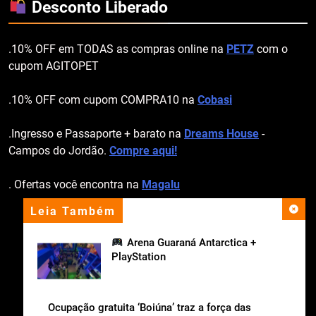
Desconto Liberado
.10% OFF em TODAS as compras online na
PETZ
com o
cupom AGITOPET
.10% OFF com cupom COMPRA10 na
Cobasi
.Ingresso e Passaporte + barato na
Dreams House
-
Campos do Jordão.
Compre aqui!
. Ofertas você encontra na
Magalu
Leia Também
apoio institucional
Arena Guaraná Antarctica +
PlayStation
Ocupação gratuita ‘Boiúna’ traz a força das