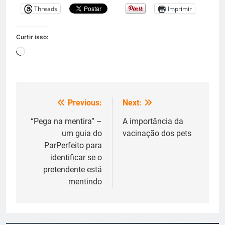
Threads
Imprimir
Curtir isso:
Carregando...
Previous:
Next:
Navegação
de
“Pega na mentira” –
A importância da
um guia do
vacinação dos pets
Post
ParPerfeito para
identificar se o
pretendente está
mentindo