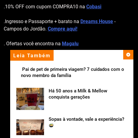
.10% OFF com cupom COMPRA10 na
Cobasi
.Ingresso e Passaporte + barato na
Dreams House
-
Campos do Jordão.
Compre aqui!
. Ofertas você encontra na
Magalu
Leia Também
apoio institucional
Pai de pet de primeira viagem? 7 cuidados com o
novo membro da família
Há 50 anos a Milk & Mellow
conquista gerações
Sopas à vontade, vale a experiência?