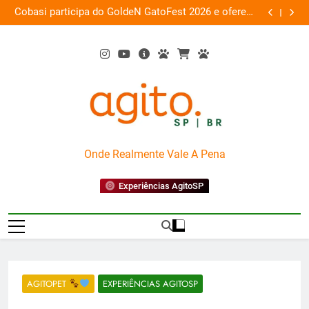
Skip
 a
Cobasi participa do GoldeN GatoFest 2026 e oferece
Gua
ra
to
descontos de até 50%
content
AgitoSP
Onde Realmente Vale A Pena
Experiências AgitoSP
AGITOPET
EXPERIÊNCIAS AGITOSP