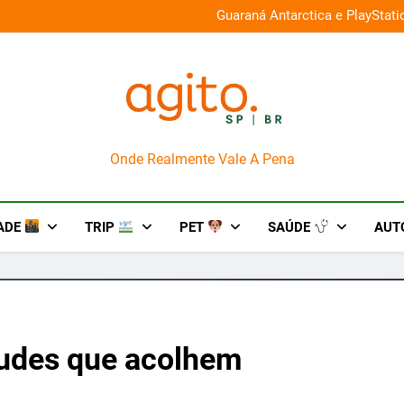
026 e oferece descontos de até 50%
Guaraná Antarctica e PlayStat
AgitoSP
Onde Realmente Vale A Pena
ADE
TRIP
PET
SAÚDE
AUT
tudes que acolhem