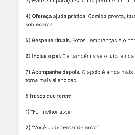
3) Evite comparações.
Cada perda é única; nã
4) Ofereça ajuda prática.
Comida pronta, tare
sobrecarga.
5) Respeite rituais.
Fotos, lembranças e o no
6) Inclua o pai.
Ele também vive o luto, ainda
7) Acompanhe depois.
O apoio é ainda mais
torna mais silencioso.
5 frases que ferem
1)
“Foi melhor assim”
2)
“Você pode tentar de novo”