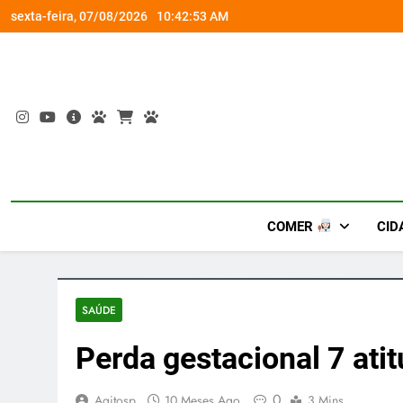
Skip
om a Nova Orquestra
Cobasi participa do GoldeN GatoFest 2
sexta-feira, 07/08/2026
10:42:54 AM
to
content
COMER
CID
SAÚDE
Perda gestacional 7 ati
0
Agitosp
10 Meses Ago
3 Mins