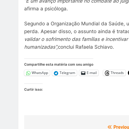
“É um avanço importante no combate ao julga
afirma a psicóloga.
Segundo a Organização Mundial da Saúde, 
perda. Apesar disso, o assunto ainda é trat
validar o sofrimento das famílias e incentiv
humanizadas”,
conclui Rafaela Schiavo.
Compartilhe esta matéria com seu amigo
WhatsApp
Telegram
E-mail
Threads
Curtir isso:
Previou
Navegação