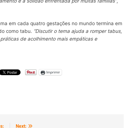
mento e à solidão enfrentada por muitas famílias”
,
uma em cada quatro gestações no mundo termina em
ado como tabu.
“Discutir o tema ajuda a romper tabus,
ar práticas de acolhimento mais empáticas e
Imprimir
s:
Next: