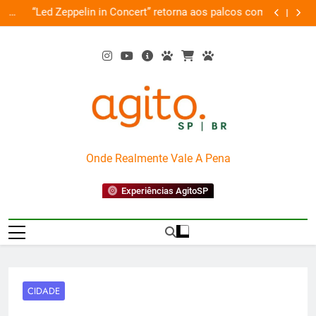
Skip
de
“Led Zeppelin in Concert” retorna aos palcos com a
Cobasi pa
ão
to
Nova Orquestra
content
AgitoSP
Onde Realmente Vale A Pena
Experiências AgitoSP
CIDADE