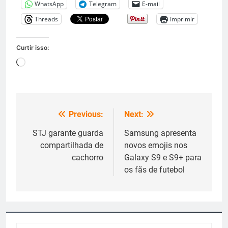
WhatsApp
Telegram
E-mail
Threads
Imprimir
Curtir isso:
Carregando...
Previous:
Next:
Navegação
de
STJ garante guarda
Samsung apresenta
compartilhada de
novos emojis nos
Post
cachorro
Galaxy S9 e S9+ para
os fãs de futebol