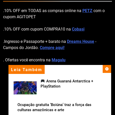
.10% OFF em TODAS as compras online na
PETZ
com o
cupom AGITOPET
.10% OFF com cupom COMPRA10 na
Cobasi
.Ingresso e Passaporte + barato na
Dreams House
-
Campos do Jordão.
Compre aqui!
. Ofertas você encontra na
Magalu
Leia Também
apoio institucional
Arena Guaraná Antarctica +
PlayStation
Ocupação gratuita ‘Boiúna’ traz a força das
culturas amazônicas e arte