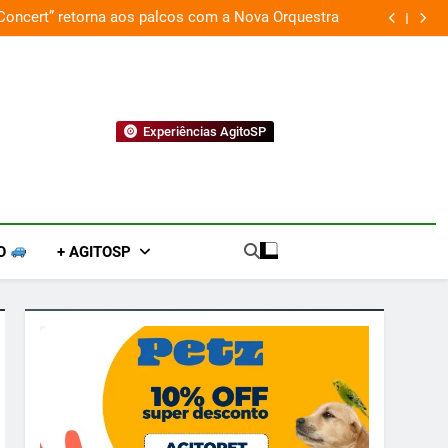
 Concert” retorna aos palcos com a Nova Orquestra
Cobasi p
Experiências AgitoSP
O
+ AGITOSP