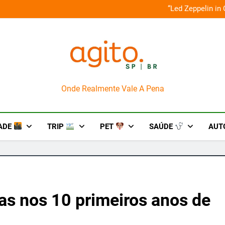
o em um mês de diversão e conexão
“Led Zeppelin in
AgitoSP
Onde Realmente Vale A Pena
ADE
TRIP
PET
SAÚDE
AUT
as nos 10 primeiros anos de