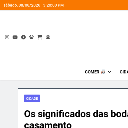
Skip
socorro ao diabetes
Wet’n Wild transforma agost
sábado, 08/08/2026
3:20:01 PM
to
content
COMER
CID
CIDADE
Os significados das bod
casamento